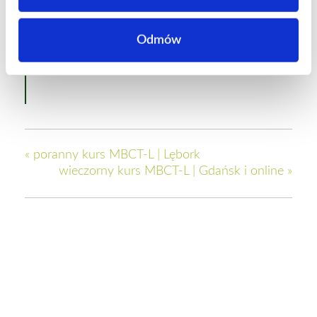
Odmów
«
poranny kurs MBCT-L | Lębork
wieczorny kurs MBCT-L | Gdańsk i online
»