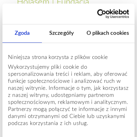
Holasem | Fundacja
Rozwoju Mindfulness
5 maja - 16:00
-
10 maja - 12:00
Zgoda
Szczegóły
O plikach cookies
Zapraszam na
wiosenne Odosobnienie
Medytacyjne
organizowane przez Fundację
Niniejsza strona korzysta z plików cookie
Rozwoju Mindfulness, które będę
współprowadzić z Pawłem Holasem.
Wykorzystujemy pliki cookie do
spersonalizowania treści i reklam, aby oferować
funkcje społecznościowe i analizować ruch w
naszej witrynie. Informacje o tym, jak korzystasz
z naszej witryny, udostępniamy partnerom
społecznościowym, reklamowym i analitycznym.
Partnerzy mogą połączyć te informacje z innymi
danymi otrzymanymi od Ciebie lub uzyskanymi
podczas korzystania z ich usług.