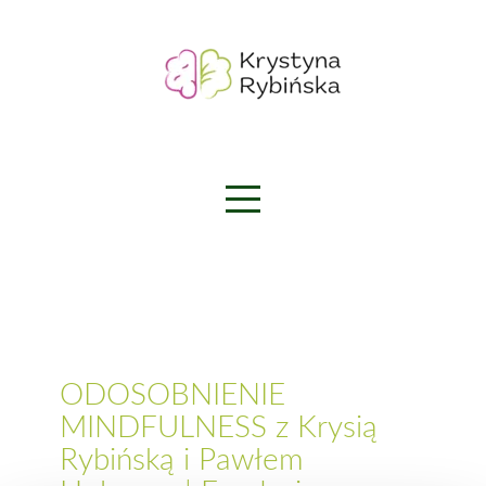
Skip
to
content
ODOSOBNIENIE
MINDFULNESS z Krysią
Rybińską i Pawłem