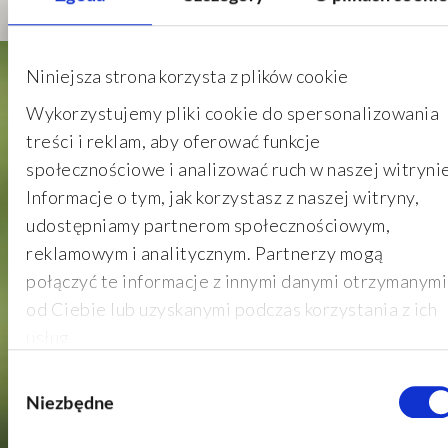
Niniejsza strona korzysta z plików cookie
Wykorzystujemy pliki cookie do spersonalizowania
treści i reklam, aby oferować funkcje
społecznościowe i analizować ruch w naszej witrynie
Informacje o tym, jak korzystasz z naszej witryny,
udostępniamy partnerom społecznościowym,
reklamowym i analitycznym. Partnerzy mogą
połączyć te informacje z innymi danymi otrzymanymi
od Ciebie lub uzyskanymi podczas korzystania z ich
usług.
W
Niezbędne
y
b