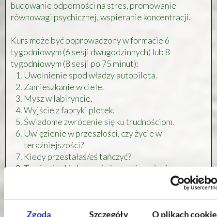
budowanie odporności na stres, promowanie
równowagi psychicznej, wspieranie koncentracji.
Kurs może być poprowadzony w formacie 6
tygodniowym (6 sesji dwugodzinnych) lub 8
tygodniowym (8 sesji po 75 minut):
Uwolnienie spod władzy autopilota.
Zamieszkanie w ciele.
Mysz w labiryncie.
Wyjście z fabryki plotek.
Świadome zwrócenie się ku trudnościom.
Uwięzienie w przeszłości, czy życie w
teraźniejszości?
Kiedy przestałaś/eś tańczyć?
Twoje nieokiełznane i nieocenione życie.
Podstawy kliniczne i historia
Zgoda
Szczegóły
O plikach cookie