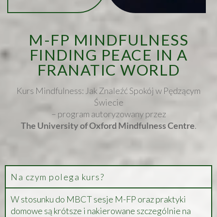
M-FP MINDFULNESS
FINDING PEACE IN A
FRANATIC WORLD​
Kurs Mindfulness: Jak Znaleźć Spokój w Pędzącym
Świecie
– program autoryzowany przez
The University of Oxford Mindfulness Centre
.
Na czym polega kurs?
W stosunku do MBCT sesje M-FP oraz praktyki
domowe są krótsze i nakierowane szczególnie na