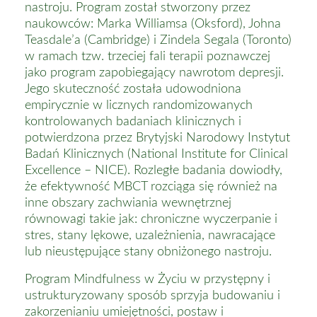
nastroju. Program został stworzony przez
naukowców: Marka Williamsa (Oksford), Johna
Teasdale’a (Cambridge) i Zindela Segala (Toronto)
w ramach tzw. trzeciej fali terapii poznawczej
jako program zapobiegający nawrotom depresji.
Jego skuteczność została udowodniona
empirycznie w licznych randomizowanych
kontrolowanych badaniach klinicznych i
potwierdzona przez Brytyjski Narodowy Instytut
Badań Klinicznych (National Institute for Clinical
Excellence – NICE). Rozległe badania dowiodły,
że efektywność MBCT rozciąga się również na
inne obszary zachwiania wewnętrznej
równowagi takie jak: chroniczne wyczerpanie i
stres, stany lękowe, uzależnienia, nawracające
lub nieustępujące stany obniżonego nastroju.
Program Mindfulness w Życiu w przystępny i
ustrukturyzowany sposób sprzyja budowaniu i
zakorzenianiu umiejętności, postaw i