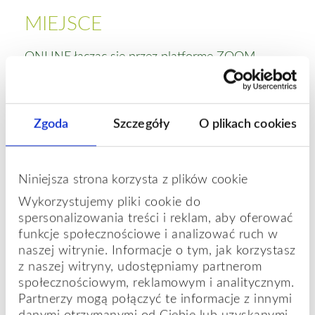
MIEJSCE
ONLINE łącząc się przez platformę ZOOM.
PROWADZĄCA
Zgoda
Szczegóły
O plikach cookies
Krystyna Rybińska | nauczycielka i superwizorka
podejść opartych na uważności:Terapii
Poznawczej Opartej na Uważności (Mindfulness
Niniejsza strona korzysta z plików cookie
Based Cognitive Therapy – MBCT) oraz M-FP
Wykorzystujemy pliki cookie do
(Mindfulness: Finding Peace in a Frantic World)
spersonalizowania treści i reklam, aby oferować
certyfikowana przez Oxford Mindfulness Centre
funkcje społecznościowe i analizować ruch w
przy Wydziale Psychiatrii Uniwersytetu w
naszej witrynie. Informacje o tym, jak korzystasz
Oksfordzie, oraz 8 tyg. kursów Życia Opartego
z naszej witryny, udostępniamy partnerom
na Uważności (Mindfulness Based Living Course
społecznościowym, reklamowym i analitycznym.
– MBLC) certyfikowana przez Mindfulness
Partnerzy mogą połączyć te informacje z innymi
Association. Pierwsza w Polsce nauczycielka