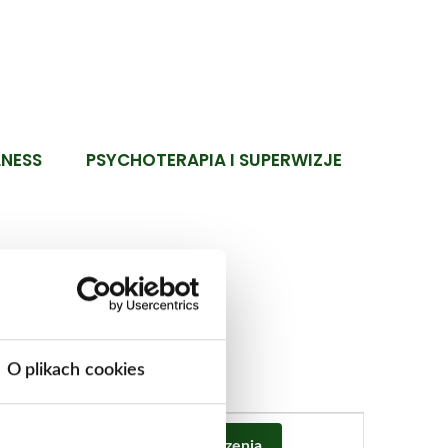
LNESS
PSYCHOTERAPIA I SUPERWIZJE
O plikach cookies
W
y
Znajdź Wydarzenia
Lista