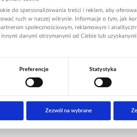
okie do spersonalizowania treści i reklam, aby oferowa
ować ruch w naszej witrynie. Informacje o tym, jak kor
partnerom społecznościowym, reklamowym i analityczn
z innymi danymi otrzymanymi od Ciebie lub uzyskanymi
Nie znaleziono żadnych wyników.
P
o
Preferencje
Statystyka
w
i
a
d
o
Zezwól na wybrane
Ze
m
i
e