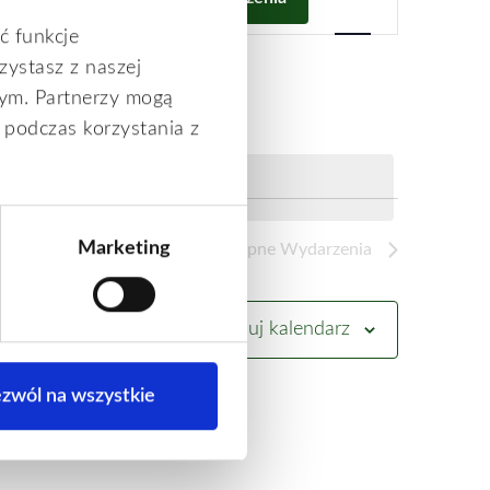
d
a
ć funkcje
r
zystasz z naszej
z
e
ym. Partnerzy mogą
n
 podczas korzystania z
i
e
W
i
d
o
Marketing
Następne
Wydarzenia
k
i
n
a
Zasubskrybuj kalendarz
w
i
g
zwól na wszystkie
a
c
j
a