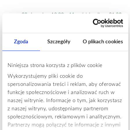
i
i
a
d
a
o
t
23 sierpnia - 19:00
-
11 października - 21:00
N
NIEDZ.
k
ę
23
i
a
wieczorny zaawansowany kurs DEEPER
.
n
w
MINDFULNESS | Gdańsk i online
a
i
w
Zgoda
Szczegóły
O plikach cookies
Centrum Psychoterapii Zielona
ul. Zielona 20/1, Gdańsk
i
g
g
1400zł
a
a
c
c
Niniejsza strona korzysta z plików cookie
j
wrzesień 2026
j
a
a
Wykorzystujemy pliki cookie do
2 września - 09:00
-
21 października - 11:00
ŚR.
p
spersonalizowania treści i reklam, aby oferować
2
poranny zaawansowany kurs DEEPER
o
funkcje społecznościowe i analizować ruch w
MINDFULNESS | Gdańsk i online
w
naszej witrynie. Informacje o tym, jak korzystasz
y
Centrum Psychoterapii Zielona
ul. Zielona 20/1, Gdańsk
z naszej witryny, udostępniamy partnerom
s
społecznościowym, reklamowym i analitycznym.
1400zł
z
Partnerzy mogą połączyć te informacje z innymi
u