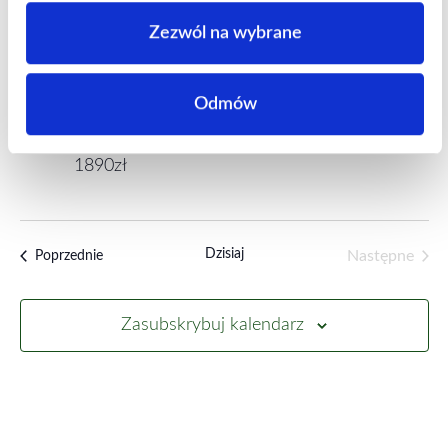
Zezwól na wybrane
18 września - 18:45
-
11 grudnia - 21:00
PT.
18
Nowość! Zaawansowany 12 tyg. kurs
mindfulness MBCT-TiF | Gdańsk i online
Odmów
Centrum Psychoterapii Zielona
ul. Zielona 20/1, Gdańsk
1890zł
Dzisiaj
Wydarzenia
Następne
Poprzednie
Wydarzen
Zasubskrybuj kalendarz