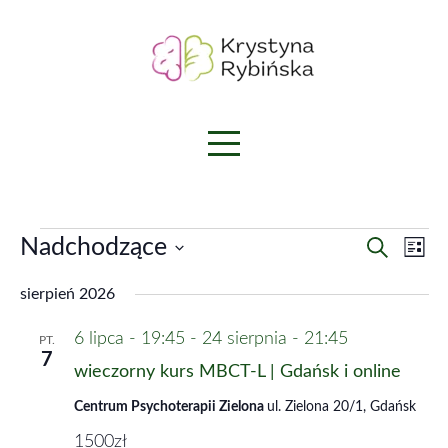
Skip
to
content
Wydarzenia
W
W
Nadchodzące
S
L
y
y
z
W
i
d
u
d
sierpień 2026
a
y
s
k
r
a
t
b
a
z
6 lipca - 19:45
-
24 sierpnia - 21:45
PT.
a
r
i
e
j
7
wieczorny kurs MBCT-L | Gdańsk i online
z
e
n
i
r
e
Centrum Psychoterapii Zielona
ul. Zielona 20/1, Gdańsk
e
z
n
W
1500zł
d